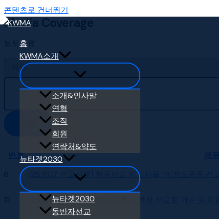
콘텐츠로 건너뛰기
Media Coverage
보도자료
홈
KWMA소개
소개&인사말
연혁
조직
검색
회원
연락처&약도
번호
제
뉴타겟2030
6
[25.11.07 선교신문] 한국선교 지도자들 “미전도종족 
뉴타겟2030
12
[26.01.13 기독신문] [연중기획:동반자 선교로 가는 길 
동반자선교