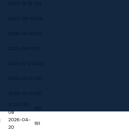
2025-12-15
251
p
2025-09-13
229
p
2026-01-16
227
p
2025-09-13
217
p
2025-12-24
209
p
2026-01-21
203
p
2026-01-21
201
p
2026-05-
195
08
p
2026-04-
191
20