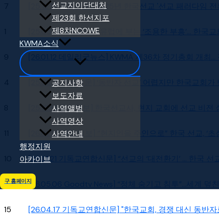
선교지이단대처
7
[25.12.19 기독신문] 2025년 한국선교 '선교 패러다임 
제23회 한선지포
제8차NCOWE
1
[25.05.29 국민일보] 유럽에 부는 ‘조용한 부흥’… 한
KWMA소식
9
[26.01.12 데일리굿뉴스] KWMA 제36차 정기총회 개최..
4
[25.08.18 기독신문] ‘동반자 선교’ 어렵지만 한국교회가
공지사항
보도자료
8
[25.12.19 국민일보] 한국선교사, 현지 교회에 선교 비전
사역앨범
사역영상
11
[26.01.20 국민일보] “현지인을 주인으로” 한국 선교, 
사역안내
행정지원
10
[26.01.21 기독교연합신문] “선교의 ‘대전환기’ … 한국
아카이브
구 홈페이지
17
[26.05.06 Goodtv News] “정체 숨기고 침투”…세계 덮
15
[26.04.17 기독교연합신문] "한국교회, 경쟁 대신 동