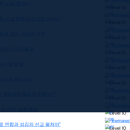
전환' 시동 걸었다.
kwmaw
국교회, 선교 협력 파트너로 나선다
kwmaw
. 정관 개정, 신임원 인준
kwmaw
 반드시 가야 할 길
kwmaw
 심는 일 중요
kwmaw
‘초심’으로 돌아간다
kwmaw
 선교 생태계에 필요한 변화는?”
kwmaw
친 ‘K-이단’ 실체 폭로
kwmaw
반자로 연합과 섬김의 선교 펼쳐야"