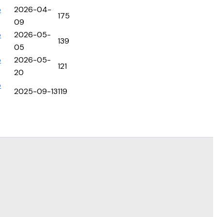
p
2026-04-
175
09
p
2026-05-
139
05
p
2026-05-
121
20
p
2025-09-13
119