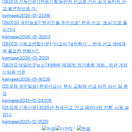
[26.01.13 기독신문] [연중기획:동반자 선교로 가는 길 1] 동반자 선
교 필연적으로 가..
kwmawp
2026-01-23
316
[26.01.20 국민일보] “현지인을 주인으로” 한국 선교, ‘초심’으로 돌
아간다
kwmawp
2026-01-21
203
[26.01.21 기독교연합신문] “선교의 ‘대전환기’ … 한국 선교 생태계
에 필요한 변화는?..
kwmawp
2026-01-21
201
[26.01.12 데일리굿뉴스] KWMA 제36차 정기총회 개최... 정관 개정,
신임원 인준
kwmawp
2026-01-16
226
[25.12.19 국민일보] 한국선교사, 현지 교회에 선교 비전 심는 일 중
요
kwmawp
2025-12-24
209
[25.12.19 기독신문] 2025년 한국선교 '선교 패러다임 전환' 시동 걸
었다.
kwmawp
2025-12-15
251
1
2