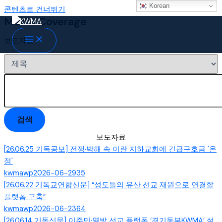
Korean
콘텐츠로 건너뛰기
Media Coverage
보도자료
검색
보도자료
[26.06.25 기독공보] 전쟁·박해 속 이란 지하교회에 긴급구호금 '온
정'
kwmawp
2026-06-29
35
[26.06.22 기독교연합신문] “성도들의 유산 선교 재원으로 연결할
플랫폼 구축”
kwmawp
2026-06-23
64
[26.06.14 기독신문] 이주민·열방 선교 플랫폼 ‘경기동부KWMA’ 설