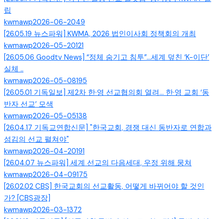
립
kwmawp
2026-06-20
49
[26.05.19 뉴스파워] KWMA, 2026 법인이사회 정책회의 개최
kwmawp
2026-05-20
121
[26.05.06 Goodtv News] “정체 숨기고 침투”…세계 덮친 ‘K-이단’
실체 ..
kwmawp
2026-05-08
195
[26.05.01 기독일보] 제2차 한·영 선교협의회 열려… 한·영 교회 ‘동
반자 선교’ 모색
kwmawp
2026-05-05
138
[26.04.17 기독교연합신문] "한국교회, 경쟁 대신 동반자로 연합과
섬김의 선교 펼쳐야"
kwmawp
2026-04-20
191
[26.04.07 뉴스파워] 세계 선교의 다음세대, 우정 위해 뭉쳐
kwmawp
2026-04-09
175
[26.02.02 CBS] 한국교회의 선교활동, 어떻게 바뀌어야 할 것인
가? [CBS광장]
kwmawp
2026-03-13
72