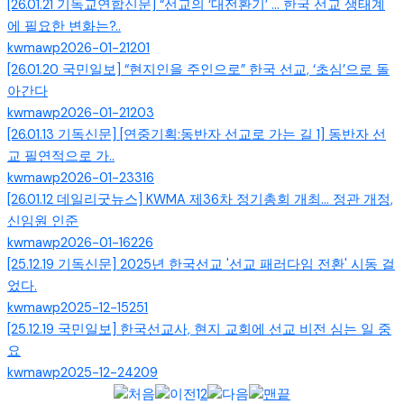
[26.01.21 기독교연합신문] “선교의 ‘대전환기’ … 한국 선교 생태계
에 필요한 변화는?..
kwmawp
2026-01-21
201
[26.01.20 국민일보] “현지인을 주인으로” 한국 선교, ‘초심’으로 돌
아간다
kwmawp
2026-01-21
203
[26.01.13 기독신문] [연중기획:동반자 선교로 가는 길 1] 동반자 선
교 필연적으로 가..
kwmawp
2026-01-23
316
[26.01.12 데일리굿뉴스] KWMA 제36차 정기총회 개최... 정관 개정,
신임원 인준
kwmawp
2026-01-16
226
[25.12.19 기독신문] 2025년 한국선교 '선교 패러다임 전환' 시동 걸
었다.
kwmawp
2025-12-15
251
[25.12.19 국민일보] 한국선교사, 현지 교회에 선교 비전 심는 일 중
요
kwmawp
2025-12-24
209
1
2