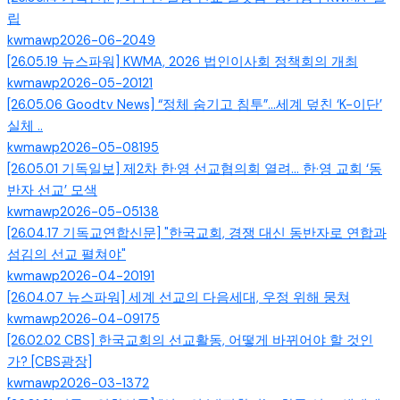
립
kwmawp
2026-06-20
49
[26.05.19 뉴스파워] KWMA, 2026 법인이사회 정책회의 개최
kwmawp
2026-05-20
121
[26.05.06 Goodtv News] “정체 숨기고 침투”…세계 덮친 ‘K-이단’
실체 ..
kwmawp
2026-05-08
195
[26.05.01 기독일보] 제2차 한·영 선교협의회 열려… 한·영 교회 ‘동
반자 선교’ 모색
kwmawp
2026-05-05
138
[26.04.17 기독교연합신문] "한국교회, 경쟁 대신 동반자로 연합과
섬김의 선교 펼쳐야"
kwmawp
2026-04-20
191
[26.04.07 뉴스파워] 세계 선교의 다음세대, 우정 위해 뭉쳐
kwmawp
2026-04-09
175
[26.02.02 CBS] 한국교회의 선교활동, 어떻게 바뀌어야 할 것인
가? [CBS광장]
kwmawp
2026-03-13
72