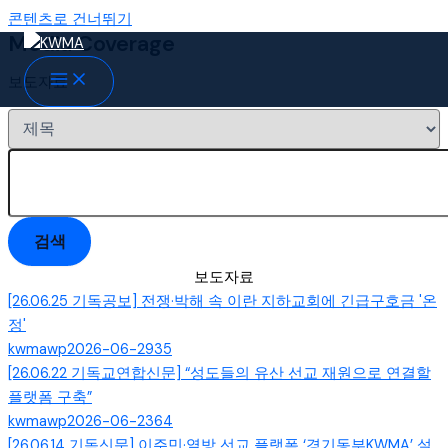
콘텐츠로 건너뛰기
Media Coverage
보도자료
검색
보도자료
[26.06.25 기독공보] 전쟁·박해 속 이란 지하교회에 긴급구호금 '온
정'
kwmawp
2026-06-29
35
[26.06.22 기독교연합신문] “성도들의 유산 선교 재원으로 연결할
플랫폼 구축”
kwmawp
2026-06-23
64
[26.06.14 기독신문] 이주민·열방 선교 플랫폼 ‘경기동부KWMA’ 설