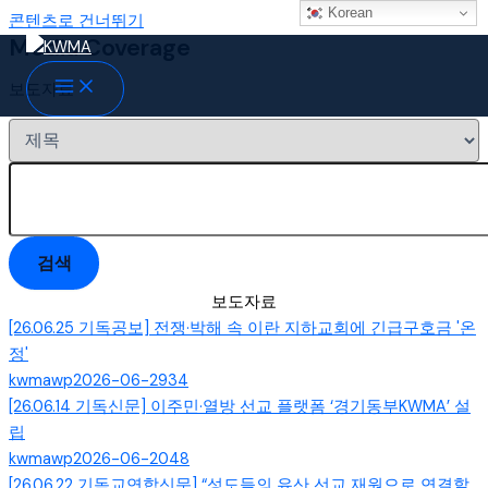
Korean
콘텐츠로 건너뛰기
Media Coverage
보도자료
검색
보도자료
[26.06.25 기독공보] 전쟁·박해 속 이란 지하교회에 긴급구호금 '온
정'
kwmawp
2026-06-29
34
[26.06.14 기독신문] 이주민·열방 선교 플랫폼 ‘경기동부KWMA’ 설
립
kwmawp
2026-06-20
48
[26.06.22 기독교연합신문] “성도들의 유산 선교 재원으로 연결할