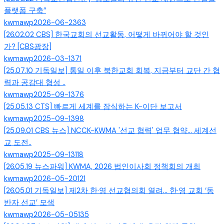
플랫폼 구축”
kwmawp
2026-06-23
63
[26.02.02 CBS] 한국교회의 선교활동, 어떻게 바뀌어야 할 것인
가? [CBS광장]
kwmawp
2026-03-13
71
[25.07.10 기독일보] 통일 이후 북한교회 회복, 지금부터 교단 간 협
력과 공감대 형성 ..
kwmawp
2025-09-13
76
[25.05.13 CTS] 빠르게 세계를 잠식하는 K-이단 보고서
kwmawp
2025-09-13
98
[25.09.01 CBS 뉴스] NCCK-KWMA '선교 협력' 업무 협약... 세계선
교 도전..
kwmawp
2025-09-13
118
[26.05.19 뉴스파워] KWMA, 2026 법인이사회 정책회의 개최
kwmawp
2026-05-20
121
[26.05.01 기독일보] 제2차 한·영 선교협의회 열려… 한·영 교회 ‘동
반자 선교’ 모색
kwmawp
2026-05-05
135