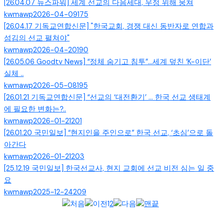
[26.04.07 뉴스파워] 세계 선교의 다음세대, 우정 위해 뭉쳐
kwmawp
2026-04-09
175
[26.04.17 기독교연합신문] "한국교회, 경쟁 대신 동반자로 연합과
섬김의 선교 펼쳐야"
kwmawp
2026-04-20
190
[26.05.06 Goodtv News] “정체 숨기고 침투”…세계 덮친 ‘K-이단’
실체 ..
kwmawp
2026-05-08
195
[26.01.21 기독교연합신문] “선교의 ‘대전환기’ … 한국 선교 생태계
에 필요한 변화는?..
kwmawp
2026-01-21
201
[26.01.20 국민일보] “현지인을 주인으로” 한국 선교, ‘초심’으로 돌
아간다
kwmawp
2026-01-21
203
[25.12.19 국민일보] 한국선교사, 현지 교회에 선교 비전 심는 일 중
요
kwmawp
2025-12-24
209
1
2