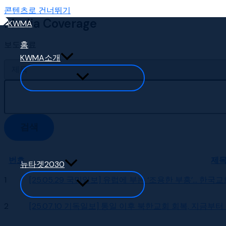
콘텐츠로 건너뛰기
Media Coverage
보도자료
홈
KWMA소개
검색
번호
제
뉴타겟2030
1
[25.05.29 국민일보] 유럽에 부는 ‘조용한 부흥’… 한
2
[25.07.10 기독일보] 통일 이후 북한교회 회복, 지금부