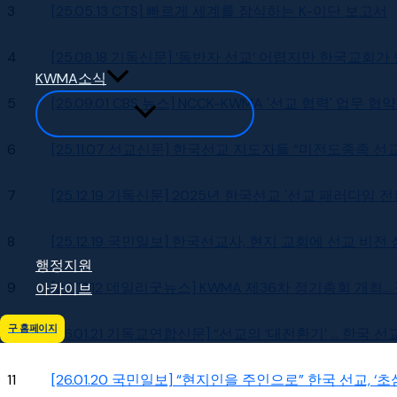
3
[25.05.13 CTS] 빠르게 세계를 잠식하는 K-이단 보고서
4
[25.08.18 기독신문] ‘동반자 선교’ 어렵지만 한국교회가
KWMA소식
5
[25.09.01 CBS 뉴스] NCCK-KWMA '선교 협력' 업무 
6
[25.11.07 선교신문] 한국선교 지도자들 “미전도종족 
7
[25.12.19 기독신문] 2025년 한국선교 '선교 패러다임 
8
[25.12.19 국민일보] 한국선교사, 현지 교회에 선교 비전
행정지원
9
[26.01.12 데일리굿뉴스] KWMA 제36차 정기총회 개최..
아카이브
구 홈페이지
10
[26.01.21 기독교연합신문] “선교의 ‘대전환기’ … 한국
11
[26.01.20 국민일보] “현지인을 주인으로” 한국 선교, 