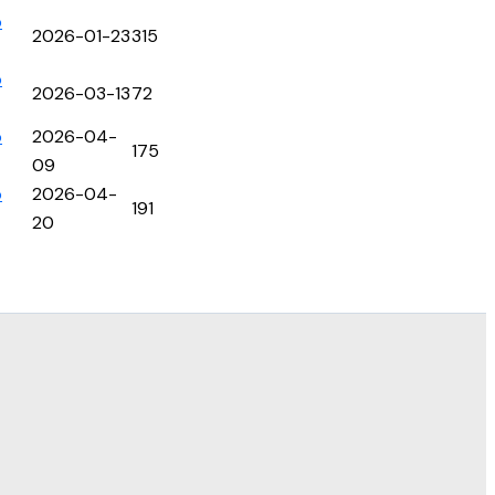
p
2026-01-23
315
p
2026-03-13
72
p
2026-04-
175
09
p
2026-04-
191
20