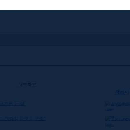
보도자료
목
작성자
구호금 '온정'
kwmaw
으로 연결할 플랫폼 구축”
kwmaw