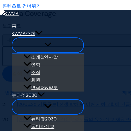
콘텐츠로 건너뛰기
Media Coverage
보도자료
홈
KWMA소개
소개&인사말
연혁
조직
검색
회원
연락처&약도
번호
제
뉴타겟2030
21
[26.06.25 기독공보] 전쟁·박해 속 이란 지하교회에 긴급
뉴타겟2030
20
[26.06.22 기독교연합신문] “성도들의 유산 선교 재원
동반자선교