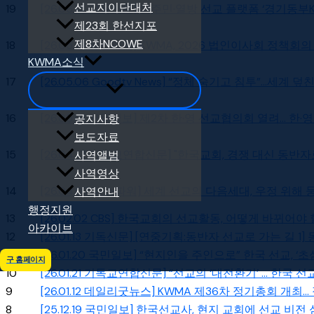
선교지이단대처
19
[26.06.14 기독신문] 이주민·열방 선교 플랫폼 ‘경기동부
제23회 한선지포
제8차NCOWE
18
[26.05.19 뉴스파워] KWMA, 2026 법인이사회 정책회
KWMA소식
17
[26.05.06 Goodtv News] “정체 숨기고 침투”…세계 덮
16
[26.05.01 기독일보] 제2차 한·영 선교협의회 열려… 한·
공지사항
보도자료
15
[26.04.17 기독교연합신문] "한국교회, 경쟁 대신 동
사역앨범
사역영상
14
[26.04.07 뉴스파워] 세계 선교의 다음세대, 우정 위해 
사역안내
행정지원
13
[26.02.02 CBS] 한국교회의 선교활동, 어떻게 바뀌어야 
아카이브
12
[26.01.13 기독신문] [연중기획:동반자 선교로 가는 길 
11
[26.01.20 국민일보] “현지인을 주인으로” 한국 선교, 
구 홈페이지
10
[26.01.21 기독교연합신문] “선교의 ‘대전환기’ … 한국
9
[26.01.12 데일리굿뉴스] KWMA 제36차 정기총회 개최..
8
[25.12.19 국민일보] 한국선교사, 현지 교회에 선교 비전