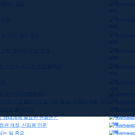
KWMA’ 설립
kwmaw
의 개최
kwmaw
친 ‘K-이단’ 실체 폭로
kwmaw
영 교회 ‘동반자 선교’ 모색
kwmaw
반자로 연합과 섬김의 선교 펼쳐야"
kwmaw
뭉쳐
kwmaw
할 것인가? [CBS광장]
kwmaw
1] 동반자 선교 필연적으로 가야 할 길, 지금이 전환 적기
kwmaw
‘초심’으로 돌아간다
kwmaw
 선교 생태계에 필요한 변화는?”
kwmaw
. 정관 개정, 신임원 인준
kwmaw
 심는 일 중요
kwmaw