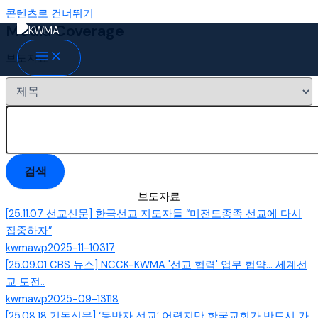
콘텐츠로 건너뛰기
Media Coverage
보도자료
검색
보도자료
[25.11.07 선교신문] 한국선교 지도자들 “미전도종족 선교에 다시
집중하자”
kwmawp
2025-11-10
317
[25.09.01 CBS 뉴스] NCCK-KWMA '선교 협력' 업무 협약... 세계선
교 도전..
kwmawp
2025-09-13
118
[25.08.18 기독신문] ‘동반자 선교’ 어렵지만 한국교회가 반드시 가