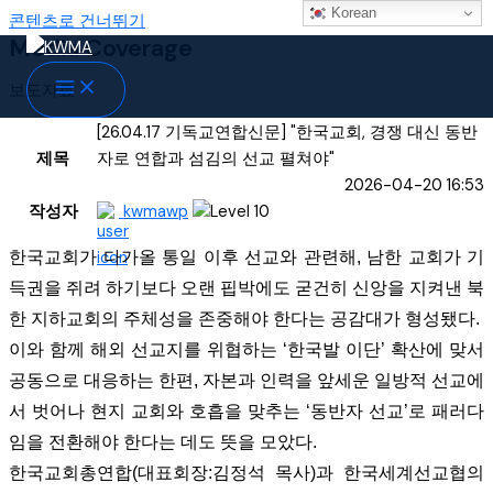
Korean
콘텐츠로 건너뛰기
Media Coverage
보도자료
[26.04.17 기독교연합신문] "한국교회, 경쟁 대신 동반
제목
자로 연합과 섬김의 선교 펼쳐야"
2026-04-20 16:53
작성자
kwmawp
한국교회가 다가올 통일 이후 선교와 관련해, 남한 교회가 기
득권을 쥐려 하기보다 오랜 핍박에도 굳건히 신앙을 지켜낸 북
한 지하교회의 주체성을 존중해야 한다는 공감대가 형성됐다.
이와 함께 해외 선교지를 위협하는 ‘한국발 이단’ 확산에 맞서
공동으로 대응하는 한편, 자본과 인력을 앞세운 일방적 선교에
서 벗어나 현지 교회와 호흡을 맞추는 ‘동반자 선교’로 패러다
임을 전환해야 한다는 데도 뜻을 모았다.
한국교회총연합(대표회장:김정석 목사)과 한국세계선교협의