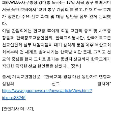
회(KWMA·사무총장:강대흥 목사)는 17일 서울 중구 앰배서더
서울 풀만 호텔에서 ‘교단 총무 간담회’를 열고, 현재 한국 교계
가 당면한 주요 선교 과제 및 대응 방안을 심도 깊게 논의했
다.
이날 간담회에는 한교총 30여개 회원 교단의 총무 및 사무총
장들과 한국장로교총연합회, 한국교회봉사단, 한국기독교군
선교연합회 실무 책임자들이 대거 참석해 통일 이후 북한교회
회복부터 전 세계로 뻗어나가는 한국발 이단 문제, 그리고 선
교의 중심을 현지 교회로 옮기는 동반자 선교까지 한국교계가
직면한 굵직한 선교 현안들을 살폈다... [중략]
출처]
기독교연합신문 : "한국교회, 경쟁 대신 동반자로 연합과
섬김의 선교 펼쳐야"
https://www.igoodnews.net/news/articleView.html?
idxno=83246
[관련기사 더 보기]