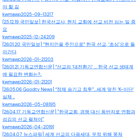
야 할 길
kwmawp
2025-09-13
217
[25.12.19 국민일보] 한국선교사, 현지 교회에 선교 비전 심는 일 중
요
kwmawp
2025-12-24
209
[26.01.20 국민일보] “현지인을 주인으로” 한국 선교, ‘초심’으로 돌
아간다
kwmawp
2026-01-21
203
[26.01.21 기독교연합신문] “선교의 ‘대전환기’ … 한국 선교 생태계
에 필요한 변화는?..
kwmawp
2026-01-21
201
[26.05.06 Goodtv News] “정체 숨기고 침투”…세계 덮친 ‘K-이단’
실체 ..
kwmawp
2026-05-08
195
[26.04.17 기독교연합신문] "한국교회, 경쟁 대신 동반자로 연합과
섬김의 선교 펼쳐야"
kwmawp
2026-04-20
191
[26.04.07 뉴스파워] 세계 선교의 다음세대, 우정 위해 뭉쳐