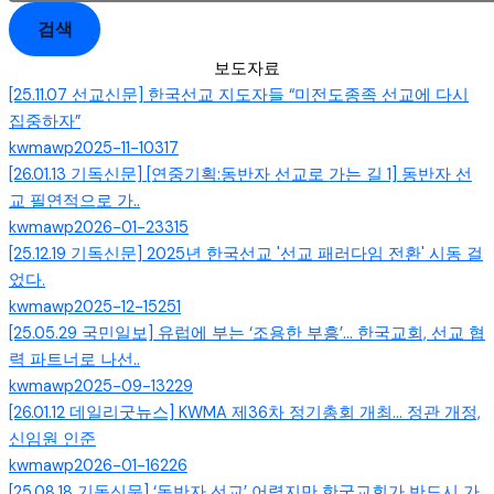
검색
보도자료
[25.11.07 선교신문] 한국선교 지도자들 “미전도종족 선교에 다시
집중하자”
kwmawp
2025-11-10
317
[26.01.13 기독신문] [연중기획:동반자 선교로 가는 길 1] 동반자 선
교 필연적으로 가..
kwmawp
2026-01-23
315
[25.12.19 기독신문] 2025년 한국선교 '선교 패러다임 전환' 시동 걸
었다.
kwmawp
2025-12-15
251
[25.05.29 국민일보] 유럽에 부는 ‘조용한 부흥’… 한국교회, 선교 협
력 파트너로 나선..
kwmawp
2025-09-13
229
[26.01.12 데일리굿뉴스] KWMA 제36차 정기총회 개최... 정관 개정,
신임원 인준
kwmawp
2026-01-16
226
[25.08.18 기독신문] ‘동반자 선교’ 어렵지만 한국교회가 반드시 가