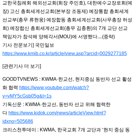
교한국침례회 해외선교회(회장 주민호), 대한예수교장로회(예
장) 고신 총회세계선교회(본부장 조동제) 예장통합 총회세계
선교부(총무 류현웅) 예장합동 총회세계선교회(사무총장 허성
회) 예장합신 총회세계선교회(총무 김충환)의 7개 교단 선교
책임자가 참석해 양해각서(MOU)에 서명했다....(중략)
기사 전문보기] 국민일보
https://www.kmib.co.kr/article/view.asp?arcid=0029277185
[관련기사 더 보기]
GOODTVNEWS : KWMA·한교선, 현지중심 동반자 선교 활성
화 협력
https://www.youtube.com/watch?
v=vMY5cGsb05g&t=1s
기독신문 :
KWMA·한교선, 동반자 선교 위해 협력한
다
https://www.kidok.com/news/articleView.html?
idxno=505686
크리스천투데이 : KWMA, 한국교회 7개 교단과 ‘현지 중심 동