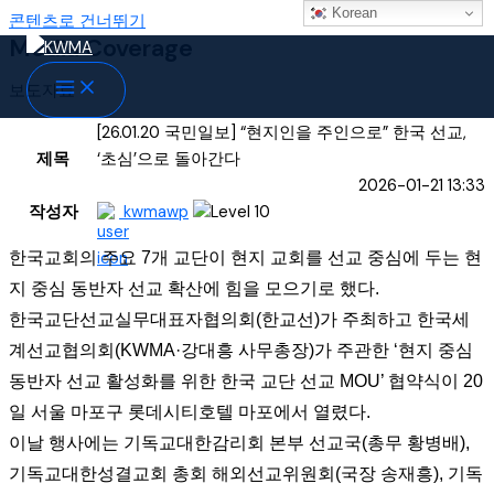
Korean
콘텐츠로 건너뛰기
Media Coverage
보도자료
[26.01.20 국민일보] “현지인을 주인으로” 한국 선교,
제목
‘초심’으로 돌아간다
2026-01-21 13:33
작성자
kwmawp
한국교회의 주요 7개 교단이 현지 교회를 선교 중심에 두는 현
지 중심 동반자 선교 확산에 힘을 모으기로 했다.
한국교단선교실무대표자협의회(한교선)가 주최하고 한국세
계선교협의회(KWMA·강대흥 사무총장)가 주관한 ‘현지 중심
동반자 선교 활성화를 위한 한국 교단 선교 MOU’ 협약식이 20
일 서울 마포구 롯데시티호텔 마포에서 열렸다.
이날 행사에는 기독교대한감리회 본부 선교국(총무 황병배),
기독교대한성결교회 총회 해외선교위원회(국장 송재흥), 기독