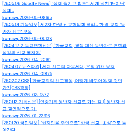
[26.05.06 Goodtv News] “정체 숨기고 침투”…세계 덮친 ‘K-이단’
실체 ..
kwmawp
2026-05-08
195
[26.05.01 기독일보] 제2차 한·영 선교협의회 열려… 한·영 교회 ‘동
반자 선교’ 모색
kwmawp
2026-05-05
138
[26.04.17 기독교연합신문] "한국교회, 경쟁 대신 동반자로 연합과
섬김의 선교 펼쳐야"
kwmawp
2026-04-20
191
[26.04.07 뉴스파워] 세계 선교의 다음세대, 우정 위해 뭉쳐
kwmawp
2026-04-09
175
[26.02.02 CBS] 한국교회의 선교활동, 어떻게 바뀌어야 할 것인
가? [CBS광장]
kwmawp
2026-03-13
72
[26.01.13 기독신문] [연중기획:동반자 선교로 가는 길 1] 동반자 선
교 필연적으로 가..
kwmawp
2026-01-23
316
[26.01.20 국민일보] “현지인을 주인으로” 한국 선교, ‘초심’으로 돌
아간다