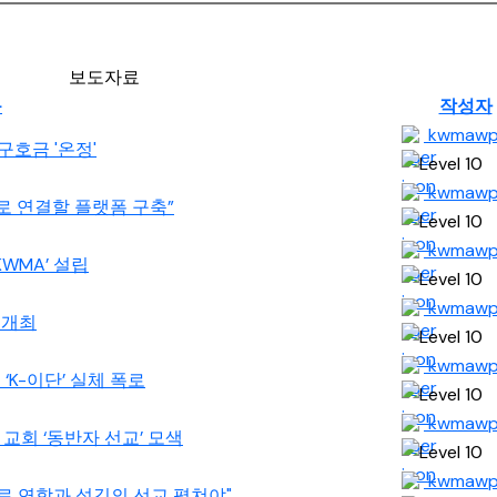
보도자료
목
작성자
kwmaw
구호금 '온정'
kwmaw
으로 연결할 플랫폼 구축”
kwmaw
KWMA’ 설립
kwmaw
의 개최
kwmaw
친 ‘K-이단’ 실체 폭로
kwmaw
영 교회 ‘동반자 선교’ 모색
kwmaw
반자로 연합과 섬김의 선교 펼쳐야"