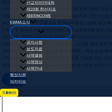
[관련기사 더 보기]
선교지이단대처
제23회 한선지포
기독신문 : KWMA, 교단 총무들과 '북한교회 회복 7원칙' 공유
h
제8차NCOWE
기독공보 : "선교지 교회 건축 방식의 선교는 이제 그만"
https:
KWMA소식
뉴스파워 : KWMA, 한교총 교단 총무(사무총장) 간담회 열고 
C채널 : K-컬처가 뜨니 K-이단이라니 한국교회총연합 총무 간
국민일보 : “한국산 이단이 ‘K-브랜드’ 먹칠”
https://www.kmib.c
공지사항
데일리굿뉴스 : 북한선교·이단 대응 논의…교단들 '협력 체계' 
보도자료
크리스천투데이 : KWMA·한교총 총무 간담회… 북한 선교, 해외
사역앨범
기독일보 : 한교총·KWMA, 교단 총무 간담회 “건강한 선교, 교
사역영상
한국기독저널 :
한교총·KWMA, 한국 선교의 ‘새 이정표’ 세운다
ht
사역안내
행정지원
목록
아카이브
구 홈페이지