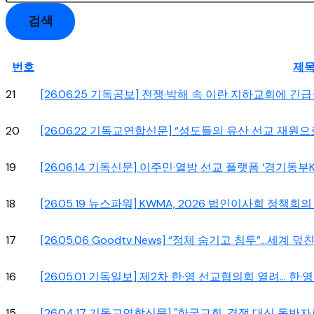
검색
번호
제
21
[26.06.25 기독공보] 전쟁·박해 속 이란 지하교회에 긴급
20
[26.06.22 기독교연합신문] “성도들의 유산 선교 재원
19
[26.06.14 기독신문] 이주민·열방 선교 플랫폼 ‘경기동부
18
[26.05.19 뉴스파워] KWMA, 2026 법인이사회 정책회
17
[26.05.06 Goodtv News] “정체 숨기고 침투”…세계 덮
16
[26.05.01 기독일보] 제2차 한·영 선교협의회 열려… 한·
15
[26.04.17 기독교연합신문] "한국교회, 경쟁 대신 동