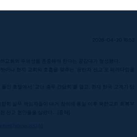
2026-04-20 16:53
 지하교회의 주체성을 존중해야 한다는 공감대가 형성됐다.
 벗어나 현지 교회와 호흡을 맞추는 ‘동반자 선교’로 패러다임을
만 호텔에서 ‘교단 총무 간담회’를 열고, 현재 한국 교계가 당
합회 실무 책임자들이 대거 참석해 통일 이후 북한교회 회복부
선교 현안들을 살폈다... [중략]
ew.html?idxno=83246