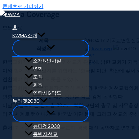
콘텐츠로 건너뛰기
Media Coverage
보도자료
홈
KWMA소개
제목
[26.04.17 기독교연합
작성자
kwmawp
소개&인사말
한국교회가 다가올 통일 이후 선교와 관련해, 남한 교회가 기
연혁
이와 함께 해외 선교지를 위협하는 ‘한국발 이단’ 확산에 맞서
조직
전환해야 한다는 데도 뜻을 모았다.
회원
한국교회총연합(대표회장:김정석 목사)과 한국세계선교협의회(KW
연락처&약도
면한 주요 선교 과제 및 대응 방안을 심도 깊게 논의했다.
뉴타겟2030
이날 간담회에는 한교총 30여개 회원 교단의 총무 및 사무
터 전 세계로 뻗어나가는 한국발 이단 문제, 그리고 선교의 중심
뉴타겟2030
출처]
기독교연합신문 : "한국교회, 경쟁 대신 동반자로 연합과
동반자선교