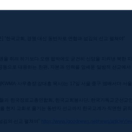
신문] "한국교회, 경쟁 대신 동반자로 연합과 섬김의 선교 펼쳐야"
득권을 쥐려 하기보다 오랜 핍박에도 굳건히 신앙을 지켜낸 북한
 공동으로 대응하는 한편, 자본과 인력을 앞세운 일방적 선교에서
MA·사무총장:강대흥 목사)는 17일 서울 중구 앰배서더 서울 풀
총장들과 한국장로교총연합회, 한국교회봉사단, 한국기독교군선교연
을 현지 교회로 옮기는 동반자 선교까지 한국교계가 직면한 굵직한 
 섬김의 선교 펼쳐야"
https://www.igoodnews.net/news/articleVi