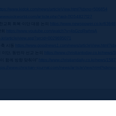
ttps://www.kidok.com/news/articleView.html?idxno=506854
//www.pckworld.com/article.php?aid=11054827127
북한교회 회복·이단 대응 논의
https://www.newspower.co.kr/63648
담회
https://www.youtube.com/watch?v=4sGzoRwhniA
o.kr/article/view.asp?arcid=0029695071
구축 시동
https://www.goodnews1.com/news/articleView.html?i
 이단, 동반자 선교 논의
https://www.christiantoday.co.kr/news
단이 함께 방향 맞춰야”
https://www.christiandaily.co.kr/news/158
tps://www.christian-journal.com/news/articleView.html?idxno