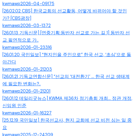
kwmawp
2026-04-09
175
[26.02.02 CBS] 한국교회의 선교활동, 어떻게 바뀌어야 할 것인
가? [CBS광장]
kwmawp
2026-03-13
72
[26.01.13 기독신문] [연중기획:동반자 선교로 가는 길 1] 동반자 선
교 필연적으로 가..
kwmawp
2026-01-23
316
[26.01.20 국민일보] “현지인을 주인으로” 한국 선교, ‘초심’으로 돌
아간다
kwmawp
2026-01-21
203
[26.01.21 기독교연합신문] “선교의 ‘대전환기’ … 한국 선교 생태계
에 필요한 변화는?..
kwmawp
2026-01-21
201
[26.01.12 데일리굿뉴스] KWMA 제36차 정기총회 개최... 정관 개정,
신임원 인준
kwmawp
2026-01-16
227
[25.12.19 국민일보] 한국선교사, 현지 교회에 선교 비전 심는 일 중
요
kwmawp
2025-12-24
209