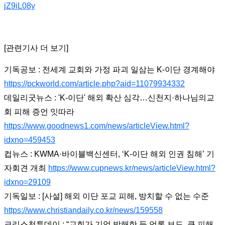
jZ9iL08y
[관련기사 더 보기]
기독공보 : 전세계 교회와 가정 파괴 일삼는 K-이단 경계해야
https://pckworld.com/article.php?aid=11079934332
데일리굿뉴스 : 'K-이단' 해외 확산 심각…신천지·하나님의교
회 피해 증언 잇따라
https://www.goodnews1.com/news/articleView.html?
idxno=459453
컵뉴스 : KWMA·바이블백신센터, ‘K-이단 해외 인권 침해’ 기
자회견 개최
https://www.cupnews.kr/news/articleView.html?
idxno=29109
기독일보 : [사설] 해외 이단 포교 피해, 방치할 수 없는 수준
https://www.christiandaily.co.kr/news/159558
크리스천투데이 : “교회가 기업 방해한 듯 언론 보도, 큰 피해