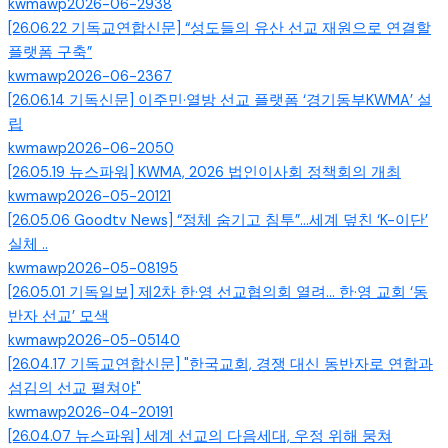
kwmawp
2026-06-29
38
[26.06.22 기독교연합신문] “성도들의 유산 선교 재원으로 연결할
플랫폼 구축”
kwmawp
2026-06-23
67
[26.06.14 기독신문] 이주민·열방 선교 플랫폼 ‘경기동부KWMA’ 설
립
kwmawp
2026-06-20
50
[26.05.19 뉴스파워] KWMA, 2026 법인이사회 정책회의 개최
kwmawp
2026-05-20
121
[26.05.06 Goodtv News] “정체 숨기고 침투”…세계 덮친 ‘K-이단’
실체 ..
kwmawp
2026-05-08
195
[26.05.01 기독일보] 제2차 한·영 선교협의회 열려… 한·영 교회 ‘동
반자 선교’ 모색
kwmawp
2026-05-05
140
[26.04.17 기독교연합신문] "한국교회, 경쟁 대신 동반자로 연합과
섬김의 선교 펼쳐야"
kwmawp
2026-04-20
191
[26.04.07 뉴스파워] 세계 선교의 다음세대, 우정 위해 뭉쳐