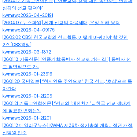
[26.04.17 기독교연합신문] "한국교회, 경쟁 대신 동반자로 연합과
섬김의 선교 펼쳐야"
kwmawp
2026-04-20
191
[26.04.07 뉴스파워] 세계 선교의 다음세대, 우정 위해 뭉쳐
kwmawp
2026-04-09
175
[26.02.02 CBS] 한국교회의 선교활동, 어떻게 바뀌어야 할 것인
가? [CBS광장]
kwmawp
2026-03-13
72
[26.01.13 기독신문] [연중기획:동반자 선교로 가는 길 1] 동반자 선
교 필연적으로 가..
kwmawp
2026-01-23
316
[26.01.20 국민일보] “현지인을 주인으로” 한국 선교, ‘초심’으로 돌
아간다
kwmawp
2026-01-21
203
[26.01.21 기독교연합신문] “선교의 ‘대전환기’ … 한국 선교 생태계
에 필요한 변화는?..
kwmawp
2026-01-21
201
[26.01.12 데일리굿뉴스] KWMA 제36차 정기총회 개최... 정관 개정,
신임원 인준