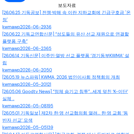
보도자료
[26.06.25 기독공보] 전쟁·박해 속 이란 지하교회에 긴급구호금 '온
정'
kwmawp
2026-06-29
36
[26.06.22 기독교연합신문] “성도들의 유산 선교 재원으로 연결할
플랫폼 구축”
kwmawp
2026-06-23
65
[26.06.14 기독신문] 이주민·열방 선교 플랫폼 ‘경기동부KWMA’ 설
립
kwmawp
2026-06-20
50
[26.05.19 뉴스파워] KWMA, 2026 법인이사회 정책회의 개최
kwmawp
2026-05-20
121
[26.05.06 Goodtv News] “정체 숨기고 침투”…세계 덮친 ‘K-이단’
실체 ..
kwmawp
2026-05-08
195
[26.05.01 기독일보] 제2차 한·영 선교협의회 열려… 한·영 교회 ‘동
반자 선교’ 모색
kwmawp
2026-05-05
139