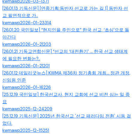
kwmawp
2026-03-13
71
[26.01.13 기독신문] [연중기획:동반자 선교로 가는 길 1] 동반자 선
교 필연적으로 가..
kwmawp
2026-01-23
314
[26.01.20 국민일보] “현지인을 주인으로” 한국 선교, ‘초심’으로 돌
아간다
kwmawp
2026-01-21
203
[26.01.21 기독교연합신문] “선교의 ‘대전환기’ … 한국 선교 생태계
에 필요한 변화는?..
kwmawp
2026-01-21
201
[26.01.12 데일리굿뉴스] KWMA 제36차 정기총회 개최... 정관 개정,
신임원 인준
kwmawp
2026-01-16
226
[25.12.19 국민일보] 한국선교사, 현지 교회에 선교 비전 심는 일 중
요
kwmawp
2025-12-24
209
[25.12.19 기독신문] 2025년 한국선교 '선교 패러다임 전환' 시동 걸
었다.
kwmawp
2025-12-15
251