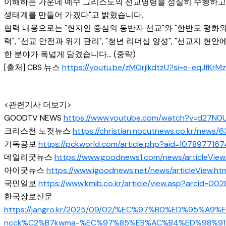
이해하는 가운데 예수 그리스도의 선교명령을 성실히 수행하고
생태계를 만들어 가겠다"고 밝혔습니다.
협력 내용으로는 "현지인 중심의 동반자 선교"와 "한반도 평화와
력", "선교 안전과 위기 관리", "청년 리더십 양성", "선교지 현안
한 분야가 폭넓게 담겼습니다... (중략)
[출처] CBS 뉴스
https://youtu.be/zMOrjIkdtzU?si=e-eqJfKrMz
<관련기사 더보기>
GOODTV NEWS
https://www.youtube.com/watch?v=d27N0
크리스천 노컷뉴스
https://christian.nocutnews.co.kr/news/
기독공보
https://pckworld.com/article.php?aid=1078977167
데일리굿뉴스
https://www.goodnews1.com/news/articleView
아이굿뉴스
https://www.igoodnews.net/news/articleView.ht
국민일보
https://www.kmib.co.kr/article/view.asp?arcid=0
한국장로신문
https://jangro.kr/2025/09/02/%EC%97%B0%ED%95%A
ncck%C2%B7kwma-%EC%97%85%EB%AC%B4%ED%98%91