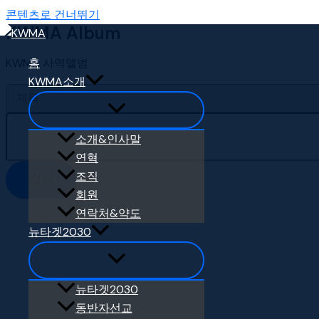
콘텐츠로 건너뛰기
KWMA Album
KWMA 사역앨범
홈
KWMA소개
소개&인사말
연혁
조직
검색
회원
연락처&약도
뉴타겟2030
뉴타겟2030
동반자선교