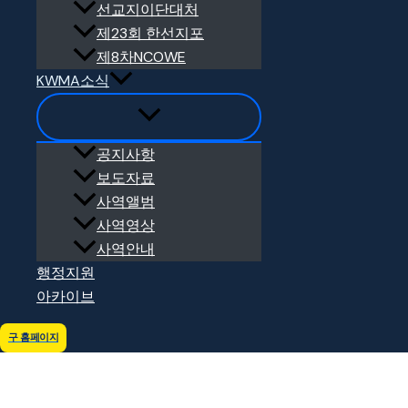
선교지이단대처
제23회 한선지포
한국 선교 생태계 변화를 위한 총회장 특별 담화문 발표 및 기자회견
제8차NCOWE
KWMA소식
공지사항
보도자료
사역앨범
사역영상
사역안내
행정지원
아카이브
메타노믹스 미션, 인공지능 워크샵 2025
구 홈페이지