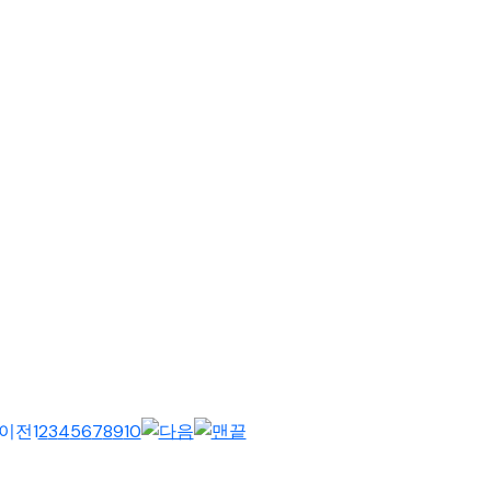
 정기총회가 필리핀 안티폴로 호프미션크리스천스쿨에서 열렸다. 400
1
2
3
4
5
6
7
8
9
10