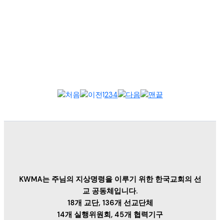
2025년 9월 15일, 필리핀 한국 선교 협의회(이하 필한선협) 정기
총회가 필리핀 안티폴로 호프미션크리스천스쿨에서 열렸다. 400
여 명의 선교...
1
2
3
4
KWMA는 주님의 지상명령을 이루기 위한 한국교회의 선
교 공동체입니다.
18개 교단, 136개 선교단체
14개 실행위원회, 45개 협력기구