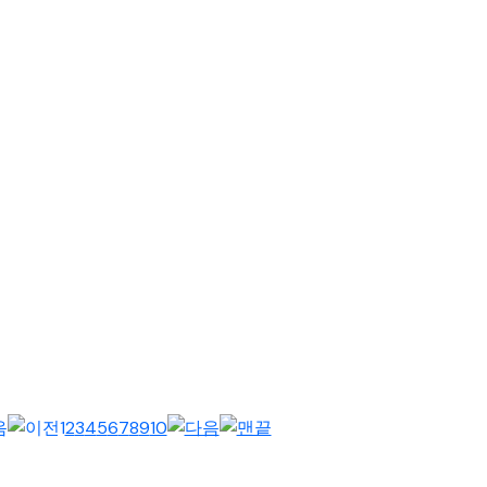
 9월 4일, 한국프레스센터에서 열린 ‘WEA 서울총회 종합설명회’에
1
2
3
4
5
6
7
8
9
10