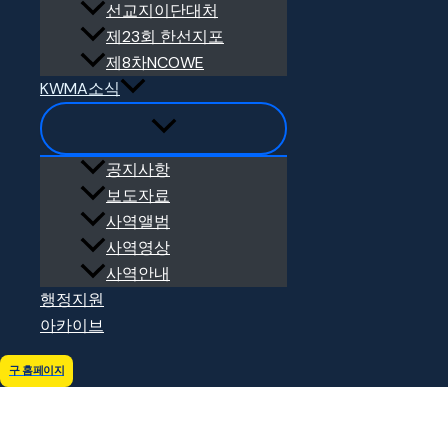
선교지이단대처
제23회 한선지포
중동지역한인선교협의회 회장인 한동희 선교사님(요르단)이 한국
제8차NCOWE
KWMA소식
공지사항
보도자료
사역앨범
사역영상
사역안내
행정지원
아카이브
세계 한인선교사들의 대표적 연합기구인 한인세계선교사회(KWMF)
구 홈페이지