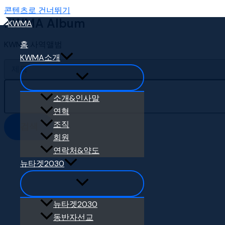
콘텐츠로 건너뛰기
KWMA Album
KWMA 사역앨범
홈
KWMA소개
소개&인사말
연혁
조직
검색
회원
연락처&약도
뉴타겟2030
뉴타겟2030
동반자선교