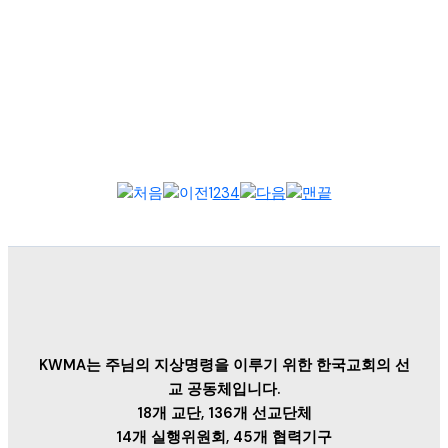
2025년 9월 15일, 필리핀 한국 선교 협의회(이하 필한선협) 정기
총회가 필리핀 안티폴로 호프미션크리스천스쿨에서 열렸다. 400
여 명의 선교...
1
2
3
4
KWMA는 주님의 지상명령을 이루기 위한 한국교회의 선
교 공동체입니다.
18개 교단, 136개 선교단체
14개 실행위원회, 45개 협력기구