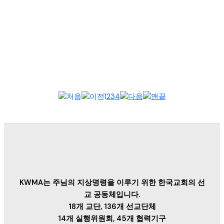
2025년 9월 15일, 필리핀 한국 선교 협의회(이하 필한선협) 정기
총회가 필리핀 안티폴로 호프미션크리스천스쿨에서 열렸다. 400
여 명의 선교...
1
2
3
4
KWMA는 주님의 지상명령을 이루기 위한 한국교회의 선
교 공동체입니다.
18개 교단, 136개 선교단체
14개 실행위원회, 45개 협력기구