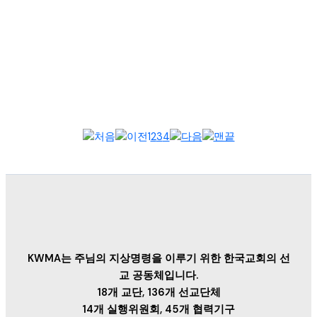
2025년 9월 15일, 필리핀 한국 선교 협의회(이하 필한선협) 정기
총회가 필리핀 안티폴로 호프미션크리스천스쿨에서 열렸다. 400
여 명의 선교...
1
2
3
4
KWMA는 주님의 지상명령을 이루기 위한 한국교회의 선
교 공동체입니다.
18개 교단, 136개 선교단체
14개 실행위원회, 45개 협력기구