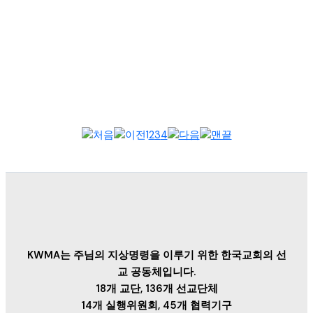
2025년 9월 15일, 필리핀 한국 선교 협의회(이하 필한선협) 정기
총회가 필리핀 안티폴로 호프미션크리스천스쿨에서 열렸다. 400
여 명의 선교...
1
2
3
4
KWMA는 주님의 지상명령을 이루기 위한 한국교회의 선
교 공동체입니다.
18개 교단, 136개 선교단체
14개 실행위원회, 45개 협력기구