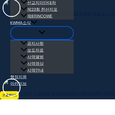
선교지이단대처
제23회 한선지포
한국 선교 생태계 변화를 위한 총회장 특별 담화문 발표 및 기자회견
제8차NCOWE
KWMA소식
공지사항
보도자료
사역앨범
사역영상
사역안내
행정지원
아카이브
메타노믹스 미션, 인공지능 워크샵 2025
구 홈페이지