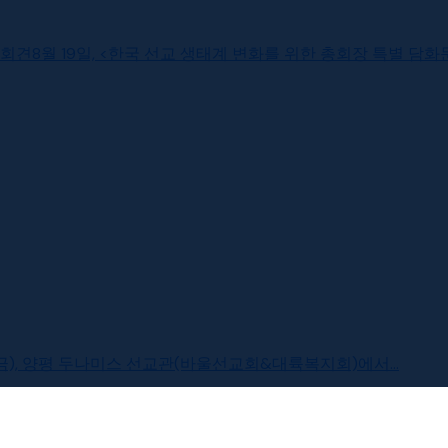
8월 19일, <한국 선교 생태계 변화를 위한 총회장 특별 담화문 발
년 8월14일(목)~15일(금), 양평 두나미스 선교관(바울선교회&대륙복지회)에서...