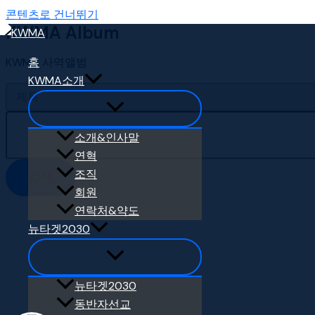
콘텐츠로 건너뛰기
KWMA Album
KWMA 사역앨범
홈
KWMA소개
소개&인사말
연혁
조직
검색
회원
연락처&약도
뉴타겟2030
뉴타겟2030
동반자선교