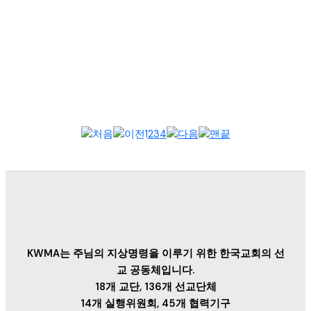
2025년 9월 15일, 필리핀 한국 선교 협의회(이하 필한선협) 정기
총회가 필리핀 안티폴로 호프미션크리스천스쿨에서 열렸다. 400
여 명의 선교...
1
2
3
4
KWMA는 주님의 지상명령을 이루기 위한 한국교회의 선
교 공동체입니다.
18개 교단, 136개 선교단체
14개 실행위원회, 45개 협력기구