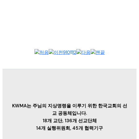
한국선교지도자포럼 - 미전도종족 선교 재조명, 변화하는 선교 환
경 속 한·미 선교 동역 강화 모색한국세계선교협의회가 주최한 제
23회 한국선교지도...
9
10
11
12
KWMA는 주님의 지상명령을 이루기 위한 한국교회의 선
교 공동체입니다.
18개 교단, 136개 선교단체
14개 실행위원회, 45개 협력기구