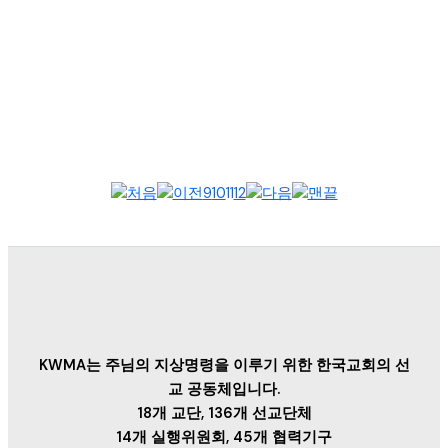
부산·울산·경남 한국세계선교협의회(KWMA) 연합 이사회가 6월
22일(월) 낮 12시 울산 언양온누리교회(정일권 목사 담임)에서 부
부 동반으로...
9
10
11
12
KWMA는 주님의 지상명령을 이루기 위한 한국교회의 선
교 공동체입니다.
18개 교단, 136개 선교단체
14개 실행위원회, 45개 협력기구