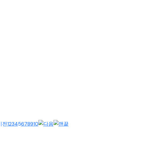
세미나실에서 있었다. 시무예배에는 KWMA 직원, 공유 오피스 입주 단체
1
2
3
4
5
6
7
8
9
10