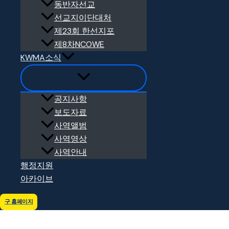
동반자선교
선교지이단대처
[25.12.10] 2025년 KWMA 10대뉴스 기자간담회2025년 12월
제23회 한선지포
제8차NCOWE
KWMA소식
공지사항
보도자료
사역앨범
사역영상
사역안내
행정지원
아카이브
[25.12.11] 바울선교회 김지웅 미디어실장, 공지혜 선교사,
구 홈페이지