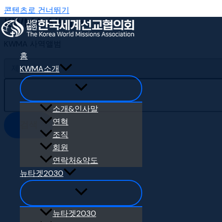
콘텐츠로 건너뛰기
KWMA Album
KWMA 사역앨범
홈
KWMA소개
소개&인사말
연혁
검색
조직
회원
연락처&약도
뉴타겟2030
뉴타겟2030