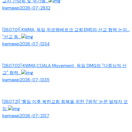
교사 간담회 및 국가별..
kwmawp
2026-07-28
32
[26.07.01] KWMA, 독일 위르템베르크 교회·EMS와 선교 협력 논의...
"선교 동..
kwmawp
2026-07-13
34
[26.07.02] KWMA·COALA Movement, 독일 DMG와 "다중심적 선
교" 협력..
kwmawp
2026-07-13
35
[26.07.21] ‘통일 이후 북한교회 회복을 위한 7원칙’ 논문 발제자 모
임
kwmawp
2026-07-21
37