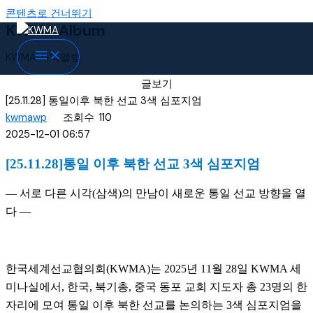
콘텐츠로 건너뛰기
KWMA Album
KWMA 사역앨범
글보기
[25.11.28] 통일이후 북한 선교 3색 심포지엄
kwmawp
조회수
110
2025-12-01 06:57
[25.11.28]
통일 이후 북한 선교
3
색 심포지엄
—
서로 다른 시각
(
삼색
)
의 만남이 새로운 통일 선교 방향을 열
다
—
한국세계선교협의회
(KWMA)
는
2025
년
11
월
28
일
KWMA
세
미나실에서
,
한국
,
북기총
,
중국 동포 교회 지도자 총
23
명의 한
자리에 모여 통일 이후 북한 선교를 논의하는
3
색 심포지엄을