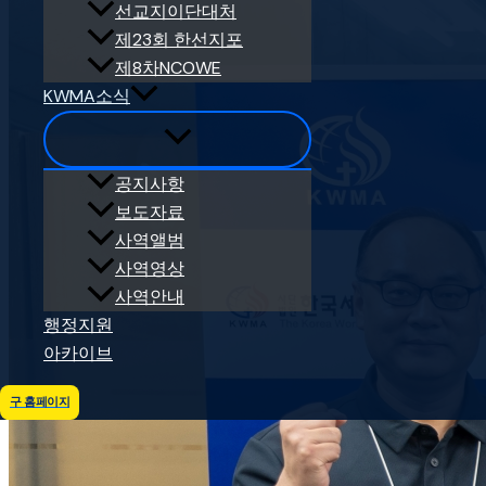
선교지이단대처
제23회 한선지포
제8차NCOWE
KWMA소식
공지사항
보도자료
사역앨범
사역영상
사역안내
행정지원
아카이브
구 홈페이지