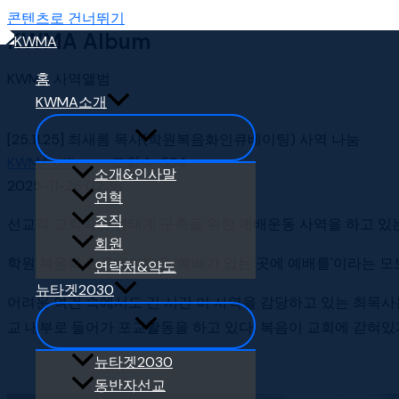
콘텐츠로 건너뛰기
KWMA Album
KWMA 사역앨범
홈
KWMA소개
[25.11.25] 최새롬 목사(학원복음화인큐베이팅) 사역 나눔
KWMA office
조회수
534
소개&인사말
2025-11-26 02:38
연혁
조직
선교적 교회학교 생태계 구축을 위한 예배운동 사역을 하고 있
회원
학원 복음화 인큐베이팅은 '예배가 없는 곳에 예배를'이라는 모
연락처&약도
뉴타겟2030
어려운 여건 속에서도 긴 시간 이 사역을 감당하고 있는 최목사
교 내부로 들어가 포교활동을 하고 있다. 복음이 교회에 갇혀있
뉴타겟2030
동반자선교