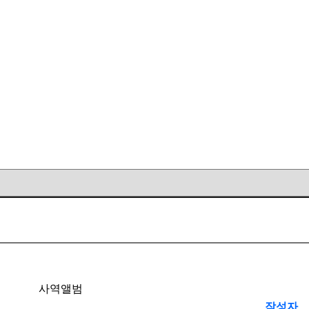
사역앨범
작성자