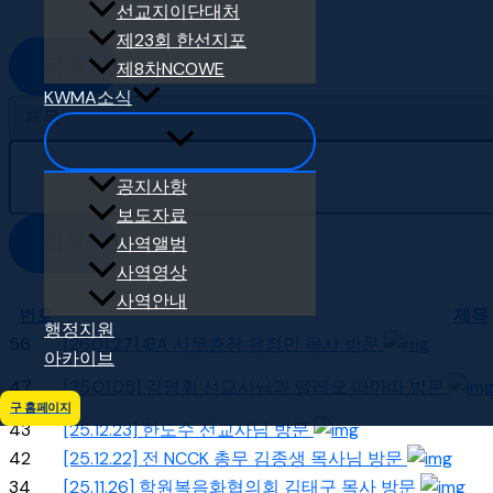
선교지이단대처
제23회 한선지포
목록
제8차NCOWE
KWMA소식
공지사항
보도자료
검색
사역앨범
사역영상
사역안내
번호
제목
행정지원
56
[26.01.27] IBA 사무총장 유정민 목사 방문
아카이브
47
[25.01.05] 김영휘 선교사님과 뗄레오 따마따 방문
구 홈페이지
43
[25.12.23] 한도수 선교사님 방문
42
[25.12.22] 전 NCCK 총무 김종생 목사님 방문
34
[25.11.26] 학원복음화협의회 김태구 목사 방문