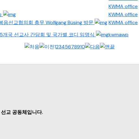
KWMA office
눔
KWMA office
h와 독일복음선교협의회 총무 Wolfgang Büsing 방문
KWMA office
시아 5개국 선교사 간담회 및 국가별 코디 임명식
kwmawp
1
2
3
4
5
6
7
8
9
10
 선교 공동체입니다.