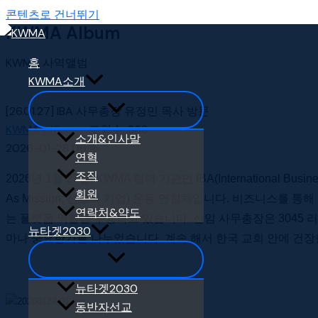
콘텐츠로 건너뛰기
KWMA Album
KWMA 사역앨범
홈
KWMA소개
[26.01.27] IBA 사무총장 유정민 목사 방문
KWMA office
조회수
368
소개&인사말
2026-01-28 06:16
연혁
조직
2026년 1월 27일, KWMA 협력 기관인 IBA(International
회원
As Mission, 선교적 기업) 운동 연합체입니다. 비즈니스를
연락처&약도
는 플랫폼 역할을 수행하고 있습니다. 신임 사무총장은 3045 
뉴타겟2030
마나 중요한가를 나누었습니다. 계속 해서 한국 교회 안에 건장
뉴타겟2030
동반자선교