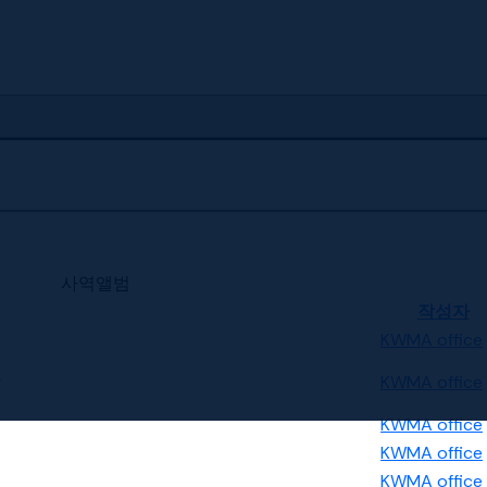
사역앨범
작성자
KWMA office
KWMA office
KWMA office
KWMA office
KWMA office