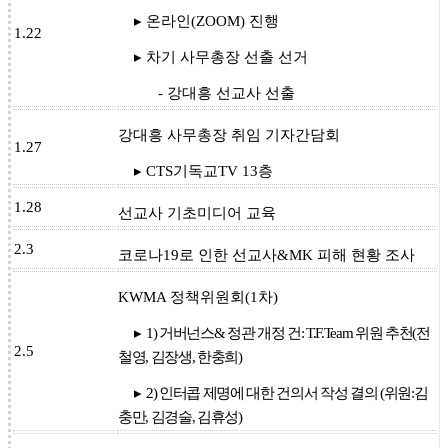
▸ 온라인(ZOOM) 진행
1.22
▸ 차기 사무총장 선출 선거
- 강대흥 선교사 선출
강대흥 사무총장 취임 기자간담회
1.27
▸ CTS기독교TV 13층
1.28
선교사 기초미디어 교육
2.3
코로나19로 인한 선교사&MK 피해 현황 조사
KWMA 정책위원회(1차)
▸
1) 거버넌스& 정관 개정 건: T.F.Team 위원 추천(전
2.5
철영, 김장생, 한충희)
▸
2) 인터콥 제명에 대한 건의서 작성 결의 (위원:김
충만, 김경술, 김휴성)