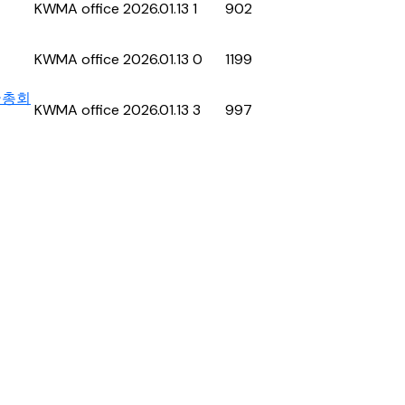
KWMA office
2026.01.13
1
902
KWMA office
2026.01.13
0
1199
한국총회
KWMA office
2026.01.13
3
997