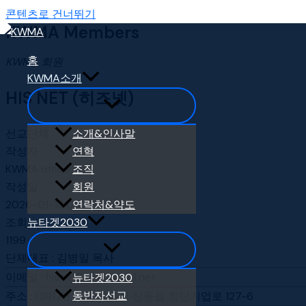
콘텐츠로 건너뛰기
KWMA Members
홈
KWMA 회원
KWMA소개
HIS NET (히즈넷)
선교단체
소개&인사말
작성자
연혁
KWMA office
조직
작성일
회원
2026-01-13 06:46
연락처&약도
조회
뉴타겟2030
1199
단체대표
:
김병일 목사
이메일
:
hisnet2414@gmail.net
뉴타겟2030
동반자선교
주소
:
(39171) 경북 구미시 산동읍 첨단기업로 127-6