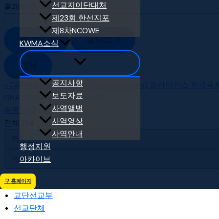
선교지이단대처
홈페이지
:
www.hisnet.co.kr
제23회 한선지포
.
제8차NCOWE
좋아요
0
싫어요
0
KWMA소식
인쇄
공지사항
«
C&MA Korea (Alliance Church in Korea) 얼라이언스 한국총
보도자료
GHA (Global Heart Alliance)
»
사역앨범
목록보기
사역영상
전체 154
사역안내
행정지원
아카이브
전체
구 홈페이지
교단선교부
선교단체