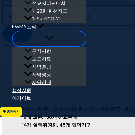
선교지이단대처
제23회 한선지포
제8차NCOWE
KWMA소식
검색
Powered by KBoard
공지사항
보도자료
사역앨범
사역영상
사역안내
행정지원
아카이브
KWMA는 주님의 지상명령을 이루기 위한 한국교회의
구 홈페이지
18개 교단, 136개 선교단체
14개 실행위원회, 45개 협력기구