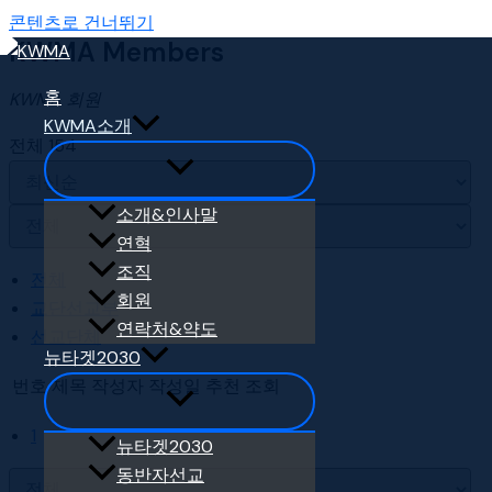
콘텐츠로 건너뛰기
KWMA Members
홈
KWMA 회원
KWMA소개
전체 154
소개&인사말
연혁
조직
전체
회원
교단선교부
연락처&약도
선교단체
뉴타겟2030
번호
제목
작성자
작성일
추천
조회
1
뉴타겟2030
동반자선교