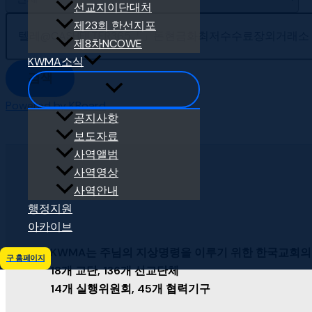
선교지이단대처
제23회 한선지포
제8차NCOWE
KWMA소식
검색
Powered by KBoard
공지사항
보도자료
사역앨범
사역영상
사역안내
행정지원
아카이브
KWMA는 주님의 지상명령을 이루기 위한 한국교회의
구 홈페이지
18개 교단, 136개 선교단체
14개 실행위원회, 45개 협력기구