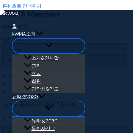
콘텐츠로 건너뛰기
KWMA Members
홈
KWMA 회원
KWMA소개
전체 154
소개&인사말
연혁
조직
전체
회원
교단선교부
연락처&약도
선교단체
뉴타겟2030
번호
제목
작성자
작성일
추천
조회
1
뉴타겟2030
동반자선교