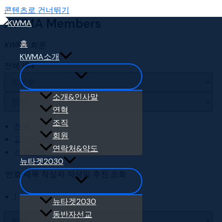
콘텐츠로 건너뛰기
KWMA Members
홈
KWMA 회원
KWMA소개
전체 154
소개&인사말
연혁
조직
전체
회원
교단선교부
연락처&약도
선교단체
뉴타겟2030
번호
제목
작성자
작성일
추천
조회
1
뉴타겟2030
동반자선교