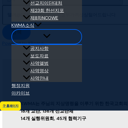
선교지이단대처
제23회 한선지포
제8차NCOWE
KWMA소식
검색
Powered by KBoard
공지사항
보도자료
사역앨범
사역영상
사역안내
행정지원
아카이브
KWMA는 주님의 지상명령을 이루기 위한 한국교회의
구 홈페이지
18개 교단, 136개 선교단체
14개 실행위원회, 45개 협력기구