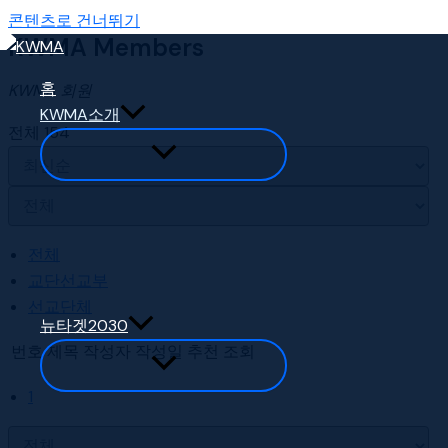
콘텐츠로 건너뛰기
KWMA Members
홈
KWMA 회원
KWMA소개
전체 154
전체
교단선교부
선교단체
뉴타겟2030
번호
제목
작성자
작성일
추천
조회
1