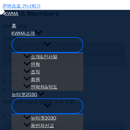
콘텐츠로 건너뛰기
KWMA Members
홈
KWMA 회원
KWMA소개
전체 154
소개&인사말
연혁
조직
전체
회원
교단선교부
연락처&약도
선교단체
뉴타겟2030
번호
제목
작성자
작성일
추천
조회
1
뉴타겟2030
동반자선교