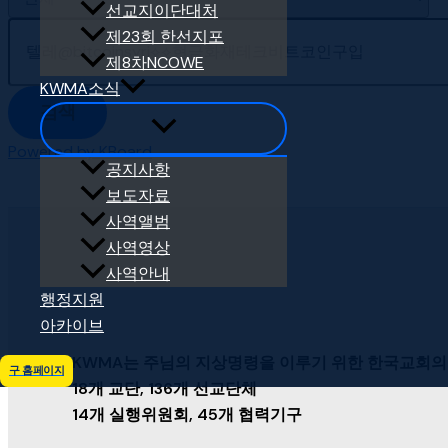
선교지이단대처
제23회 한선지포
제8차NCOWE
KWMA소식
검색
Powered by KBoard
공지사항
보도자료
사역앨범
사역영상
사역안내
행정지원
아카이브
KWMA는 주님의 지상명령을 이루기 위한 한국교회의
구 홈페이지
18개 교단, 136개 선교단체
14개 실행위원회, 45개 협력기구