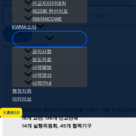
선교지이단대처
제23회 한선지포
제8차NCOWE
KWMA소식
검색
Powered by KBoard
공지사항
보도자료
사역앨범
사역영상
사역안내
행정지원
아카이브
KWMA는 주님의 지상명령을 이루기 위한 한국교회의
구 홈페이지
18개 교단, 136개 선교단체
14개 실행위원회, 45개 협력기구