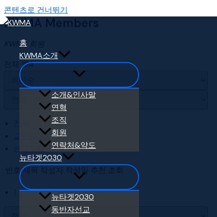
콘텐츠로 건너뛰기
KWMA Members
홈
KWMA 회원
KWMA소개
전체 154
소개&인사말
연혁
조직
전체
회원
교단선교부
연락처&약도
선교단체
뉴타겟2030
번호
제목
작성자
작성일
추천
조회
1
뉴타겟2030
동반자선교