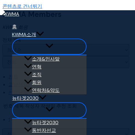
콘텐츠로 건너뛰기
KWMA Members
홈
KWMA 회원
KWMA소개
전체 154
소개&인사말
연혁
조직
전체
회원
교단선교부
연락처&약도
선교단체
뉴타겟2030
번호
제목
작성자
작성일
추천
조회
1
뉴타겟2030
동반자선교