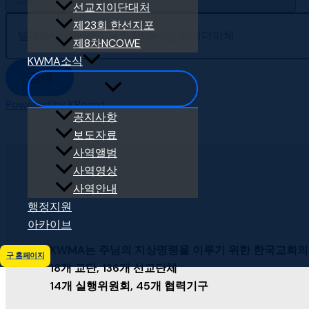
선교지이단대처
제23회 한선지포
제8차NCOWE
KWMA소식
검색
Powered by KBoard
공지사항
보도자료
사역앨범
사역영상
사역안내
행정지원
아카이브
KWMA는 주님의 지상명령을 이루기 위한 한국교회의
구 홈페이지
18개 교단, 136개 선교단체
14개 실행위원회, 45개 협력기구