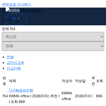
콘텐츠로 건너뛰기
KWMA Members
KWMA 회원
전체 154
전체
교단선교부
선교단체
번
추
제목
작성자
작성일
조회
호
천
(사)복음의전함
KWMA
154
KWMA office
|
2026.01.13
|
추천 1
2026.01.13
1
888
office
|
조회 888