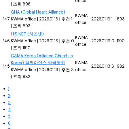
office
|
조회 896
GHA (Global Heart Alliance)
KWMA
147
KWMA office
|
2026.01.13
|
추천 1
2026.01.13
1
893
office
|
조회 893
HIS NET (히즈넷)
KWMA
146
KWMA office
|
2026.01.13
|
추천 0
2026.01.13
0
1190
office
|
조회 1190
C&MA Korea (Alliance Church in
Korea) 얼라이언스 한국총회
KWMA
145
2026.01.13
3
982
KWMA office
|
2026.01.13
|
추천 3
office
|
조회 982
1
2
3
4
5
6