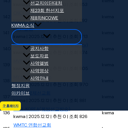
143
kwma
선교지이단대처
kwma
|
2025.12.12
|
추천 0
|
조회 853
제23회 한선지포
CNCC선교회
142
kwma
제8차NCOWE
kwma
|
2025.12.12
|
추천 0
|
조회 892
KWMA소식
GP선교회
141
kwma
kwma
|
2025.12.12
|
추천 0
|
조회 1713
IGC(Inspire Generation Community)
공지사항
140
kwma
kwma
|
2025.12.12
|
추천 0
|
조회 874
보도자료
MVP선교회
사역앨범
139
kwma
kwma
|
2025.12.12
|
추천 0
|
조회 805
사역영상
MY HEART Mission
사역안내
138
kwma
kwma
|
2025.12.12
|
추천 0
|
조회 970
행정지원
아카이브
NIBCM 국제선교회
137
kwma
kwma
|
2025.12.12
|
추천 0
|
조회 881
구 홈페이지
TWR-KOREA(북방선교방송)
136
kwma
kwma
|
2025.12.12
|
추천 0
|
조회 826
WMTC 연합선교회