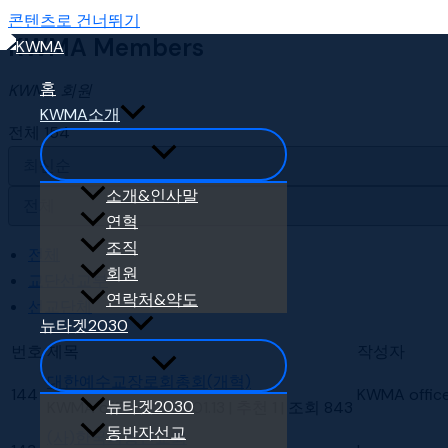
콘텐츠로 건너뛰기
KWMA Members
홈
KWMA 회원
KWMA소개
전체 154
소개&인사말
연혁
조직
전체
회원
교단선교부
연락처&약도
선교단체
뉴타겟2030
번호
제목
작성자
대한예수교장로회총회(개혁)
144
KWMA offic
뉴타겟2030
KWMA office
|
2026.01.13
|
추천 1
|
조회 843
동반자선교
(사)한국외항선교회