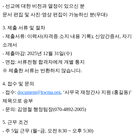
-
선교에 대한 비전과 열정이 있으신 분
문서 편집 및 사진
·
영상 편집이 가능하신 분
(
우대
)
3.
제출 서류 및 절차
-
제출서류
:
이력서
(
자격증 소지 내용 기록
),
신앙간증서
,
자기
소개서
-
제출마감
: 2025
년
12
월
31
일
(
수
)
-
면접
:
서류전형 합격자에게 개별 통지
※
제출한 서류는 반환하지 않습니다
.
4.
접수 및 문의
-
접수
:
document@kwma.org
, ‘
사무국 재정간사 지원
(
홍길동
)’
제목으로 송부
-
문의
:
김영철 행정팀장
(070-4892-2005)
5.
근무 조건
-
주
5
일 근무
(
월
~
금
,
오전
8:30 ~
오후
5:30)