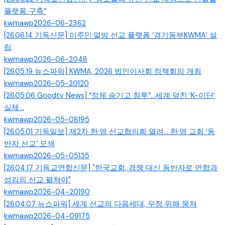
플랫폼 구축”
kwmawp
2026-06-23
62
[26.06.14 기독신문] 이주민·열방 선교 플랫폼 ‘경기동부KWMA’ 설
립
kwmawp
2026-06-20
48
[26.05.19 뉴스파워] KWMA, 2026 법인이사회 정책회의 개최
kwmawp
2026-05-20
120
[26.05.06 Goodtv News] “정체 숨기고 침투”…세계 덮친 ‘K-이단’
실체 ..
kwmawp
2026-05-08
195
[26.05.01 기독일보] 제2차 한·영 선교협의회 열려… 한·영 교회 ‘동
반자 선교’ 모색
kwmawp
2026-05-05
135
[26.04.17 기독교연합신문] "한국교회, 경쟁 대신 동반자로 연합과
섬김의 선교 펼쳐야"
kwmawp
2026-04-20
190
[26.04.07 뉴스파워] 세계 선교의 다음세대, 우정 위해 뭉쳐
kwmawp
2026-04-09
175