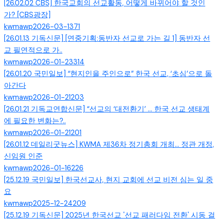
[26.02.02 CBS] 한국교회의 선교활동, 어떻게 바뀌어야 할 것인
가? [CBS광장]
kwmawp
2026-03-13
71
[26.01.13 기독신문] [연중기획:동반자 선교로 가는 길 1] 동반자 선
교 필연적으로 가..
kwmawp
2026-01-23
314
[26.01.20 국민일보] “현지인을 주인으로” 한국 선교, ‘초심’으로 돌
아간다
kwmawp
2026-01-21
203
[26.01.21 기독교연합신문] “선교의 ‘대전환기’ … 한국 선교 생태계
에 필요한 변화는?..
kwmawp
2026-01-21
201
[26.01.12 데일리굿뉴스] KWMA 제36차 정기총회 개최... 정관 개정,
신임원 인준
kwmawp
2026-01-16
226
[25.12.19 국민일보] 한국선교사, 현지 교회에 선교 비전 심는 일 중
요
kwmawp
2025-12-24
209
[25.12.19 기독신문] 2025년 한국선교 '선교 패러다임 전환' 시동 걸