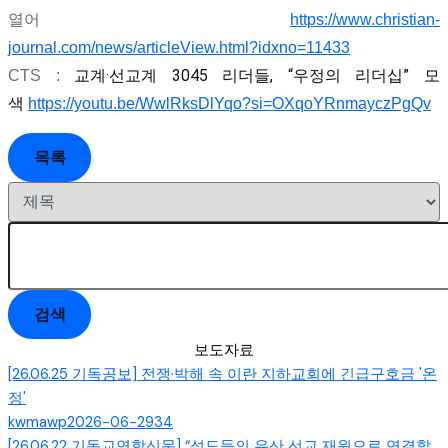
열어
https://www.christian-
journal.com/news/articleView.html?idxno=11433
교계·선교계 3045 리더들, “우정의 리더십” 모
CTS :
색
https://youtu.be/WwlRksDlYqo?si=OXqoYRnmayczPgQv
목록
검색
보도자료
[26.06.25 기독공보] 전쟁·박해 속 이란 지하교회에 긴급구호금 '온
정'
kwmawp
2026-06-29
34
[26.06.22 기독교연합신문] “성도들의 유산 선교 재원으로 연결할