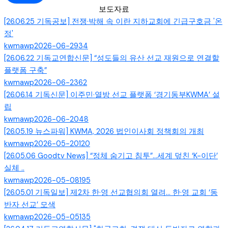
보도자료
[26.06.25 기독공보] 전쟁·박해 속 이란 지하교회에 긴급구호금 '온
정'
kwmawp
2026-06-29
34
[26.06.22 기독교연합신문] “성도들의 유산 선교 재원으로 연결할
플랫폼 구축”
kwmawp
2026-06-23
62
[26.06.14 기독신문] 이주민·열방 선교 플랫폼 ‘경기동부KWMA’ 설
립
kwmawp
2026-06-20
48
[26.05.19 뉴스파워] KWMA, 2026 법인이사회 정책회의 개최
kwmawp
2026-05-20
120
[26.05.06 Goodtv News] “정체 숨기고 침투”…세계 덮친 ‘K-이단’
실체 ..
kwmawp
2026-05-08
195
[26.05.01 기독일보] 제2차 한·영 선교협의회 열려… 한·영 교회 ‘동
반자 선교’ 모색
kwmawp
2026-05-05
135