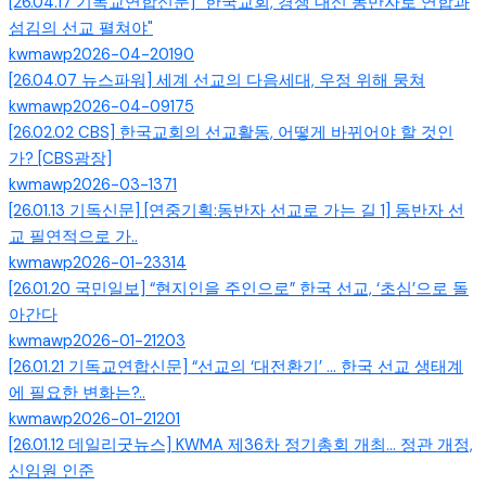
[26.04.17 기독교연합신문] "한국교회, 경쟁 대신 동반자로 연합과
섬김의 선교 펼쳐야"
kwmawp
2026-04-20
190
[26.04.07 뉴스파워] 세계 선교의 다음세대, 우정 위해 뭉쳐
kwmawp
2026-04-09
175
[26.02.02 CBS] 한국교회의 선교활동, 어떻게 바뀌어야 할 것인
가? [CBS광장]
kwmawp
2026-03-13
71
[26.01.13 기독신문] [연중기획:동반자 선교로 가는 길 1] 동반자 선
교 필연적으로 가..
kwmawp
2026-01-23
314
[26.01.20 국민일보] “현지인을 주인으로” 한국 선교, ‘초심’으로 돌
아간다
kwmawp
2026-01-21
203
[26.01.21 기독교연합신문] “선교의 ‘대전환기’ … 한국 선교 생태계
에 필요한 변화는?..
kwmawp
2026-01-21
201
[26.01.12 데일리굿뉴스] KWMA 제36차 정기총회 개최... 정관 개정,
신임원 인준