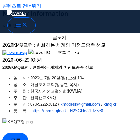
콘텐츠로 건너뛰기
Ministry Information
사역 안내
글보기
2026KMQ포럼 : 변화하는 세계와 미전도종족 선교
kwmawp
조회수
75
2026-06-29 10:54
2026KMQ포럼 : 변화하는 세계와 미전도종족 선교
일 시 : 2026년 7월 20일(월) 오전 10시
장 소 : 아델포이교회(임동현 목사)
주 최 : 한국세계선교협의회(KWMA)
주 관 : 한국선교KMQ
문 의 : 070-5222-3012 /
kmqdesk@gmail.com
/
kmq.kr
등 록 :
https://forms.gle/
zUFH2SGkkv2LJZ5c8