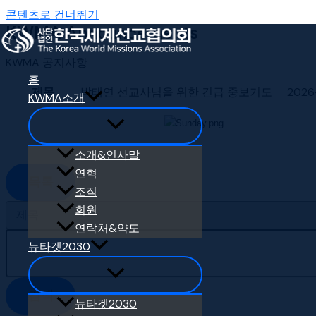
콘텐츠로 건너뛰기
KWMA Announcements
KWMA 공지사항
홈
제목
박태연 선교사님을 위한 긴급 중보기도
2026
KWMA소개
소개&인사말
연혁
목록
조직
회원
연락처&약도
뉴타겟2030
검색
뉴타겟2030