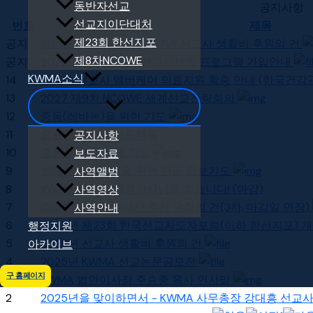
동반자선교
공지사항
선교지이단대처
번호
제목
제23회 한선지포
공지
압비오 선교 후원회 2027년 선교사 생활비 후원의 건
제8차NCOWE
공지
2025년 KWMA 해외선교사보험 프로그램 가입안내
KWMA소식
14
KWMA 선교사 멤버케어 의료지원 확충 안내 (한국건
13
2027 제9차 NCOWE 세계선교전략회의
12
중동(레바논)을 위한 기도
11
요르단 소식과 기도제목
공지사항
10
중동을 위한 긴급 기도
보도자료
9
박태연 선교사님을 위한 긴급 중보기도
사역앨범
8
KWMA 사무국 재정간사님을 찾습니다! (마감)
사역영상
7
CBS 디캠프상 수상자 추천 요청의 건(3차, 마감일 연장)
사역안내
6
2025년 제23회 한국선교지도자포럼(이하 한선지포) 
행정지원
5
2026년 선교사 생활비 후원의 건
아카이브
4
2025년 KWMA 선교논문공모전
구 홈페이지
3
KWMA 법인이사장 주승중 목사 인사말
2
2025년을 맞이하면서 - KWMA 사무총장 강대흥 선교