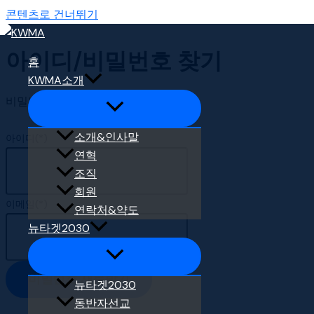
콘텐츠로 건너뛰기
아이디/비밀번호 찾기
홈
KWMA소개
비밀번호 찾기
비밀번호 찾기
소개&인사말
아이디(*)
연혁
조직
회원
이메일(*)
연락처&약도
뉴타겟2030
비밀번호 새로받기
뉴타겟2030
동반자선교