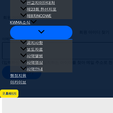
선교지이단대처
제23회 한선지포
제8차NCOWE
회원 아이디 찾기
KWMA소식
회원 아이디 찾기
이메일(*)
공지사항
보도자료
사역앨범
(입력하신 메일 주소와 일치하는 아이디를 찾아 메일 주소로 
사역영상
사역안내
아이디 찾기
행정지원
아카이브
구 홈페이지