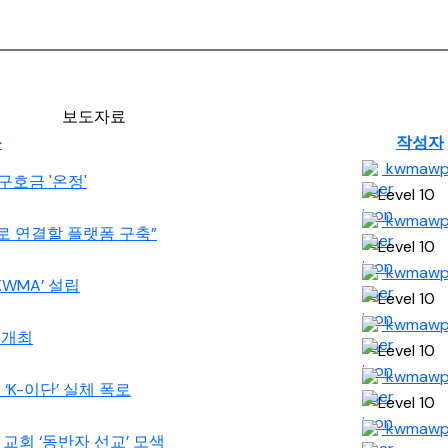
보도자료
목
작성자
kwmaw
구호금 '온정'
kwmaw
으로 연결할 플랫폼 구축”
kwmaw
KWMA’ 설립
kwmaw
의 개최
kwmaw
친 ‘K-이단’ 실체 폭로
kwmaw
영 교회 ‘동반자 선교’ 모색