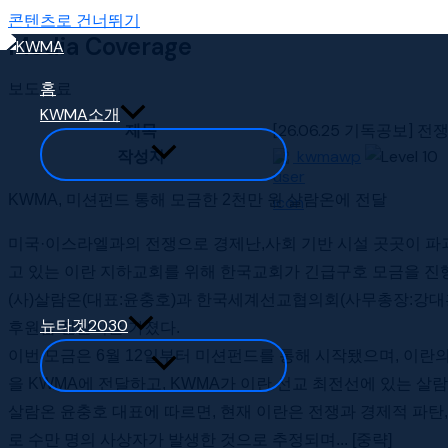
콘텐츠로 건너뛰기
Media Coverage
보도자료
홈
KWMA소개
제목
[26.06.25 기독공보]
작성자
kwmawp
KWMA, 미션펀드 통해 모금한 2천만 원 살람온에 전달
미국·이스라엘과의 전쟁으로 경제난,사회 기반 시설 곳곳이 파괴
고 있는 이란 지하교회를 위해 한국교회가 긴급구호 모금을 진행
(사)살람온(대표:윤충호)과 한국세계선교협의회(사무총장:강대흥·
뉴타겟2030
후원금 전달식을 가졌다.
이번 모금은 6월 12일부터 미션펀드를 통해 시작됐으며, 이란
을 KWMA에 전달하고, KWMA가 이란 선교 최전선에 있는 살
살람온 윤충호 대표에 따르면, 현재 이란은 전쟁과 경제적 파탄,
로 수만 명의 사상자가 발생한 것으로 추정되며... [중략]