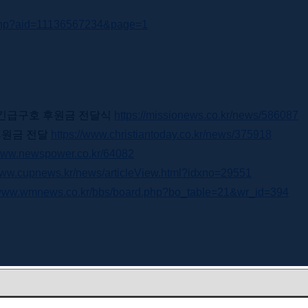
e.php?aid=11136567234&page=1
회 긴급구호 후원금 전달식
https://missionews.co.kr/news/586087
후원금 전달
https://www.christiantoday.co.kr/news/375918
/www.newspower.co.kr/64082
/www.cupnews.kr/news/articleView.html?idxno=29551
/www.wmnews.co.kr/bbs/board.php?bo_table=21&wr_id=394