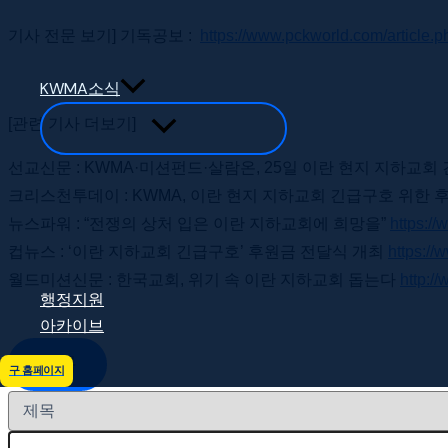
기사 전문 보기] 기독공보 :
https://www.pckworld.com/articl
KWMA소식
[관련 기사 더보기]
선교신문 : KWMA·미션펀드·살람온, 25일 이란 현지 지하교
크리스천투데이 : KWMA, 이란 현지 지하교회 긴급구호 위한 
뉴스파워 : “전쟁의 상처 입은 이란 지하교회에 희망을”
https:/
컵뉴스 : ‘이란 지하교회 긴급구호’ 후원금 전달식 개최
https:/
월드미션신문 : 한국교회, 위기 속 이란 지하교회 돕는다
http:/
행정지원
아카이브
목록
구 홈페이지