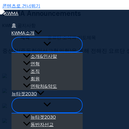
콘텐츠로 건너뛰기
KWMA Announcements
KWMA 공지사항
홈
KWMA소개
제목
요르단 소식과 기도제목
중선협(중동한인선교협의회)을 통해 전해진 요르단 
소개&인사말
연혁
조직
회원
연락처&약도
뉴타겟2030
뉴타겟2030
동반자선교