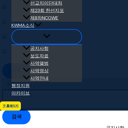
선교지이단대처
제23회 한선지포
제8차NCOWE
KWMA소식
공지사항
보도자료
사역앨범
목록
사역영상
사역안내
행정지원
아카이브
구 홈페이지
검색
공지사항