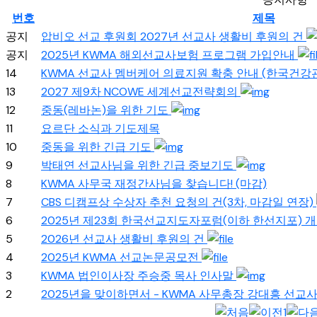
번호
제목
공지
압비오 선교 후원회 2027년 선교사 생활비 후원의 건
공지
2025년 KWMA 해외선교사보험 프로그램 가입안내
14
KWMA 선교사 멤버케어 의료지원 확충 안내 (한국건
13
2027 제9차 NCOWE 세계선교전략회의
12
중동(레바논)을 위한 기도
11
요르단 소식과 기도제목
10
중동을 위한 긴급 기도
9
박태연 선교사님을 위한 긴급 중보기도
8
KWMA 사무국 재정간사님을 찾습니다! (마감)
7
CBS 디캠프상 수상자 추천 요청의 건(3차, 마감일 연장)
6
2025년 제23회 한국선교지도자포럼(이하 한선지포) 
5
2026년 선교사 생활비 후원의 건
4
2025년 KWMA 선교논문공모전
3
KWMA 법인이사장 주승중 목사 인사말
2
2025년을 맞이하면서 - KWMA 사무총장 강대흥 선교
1