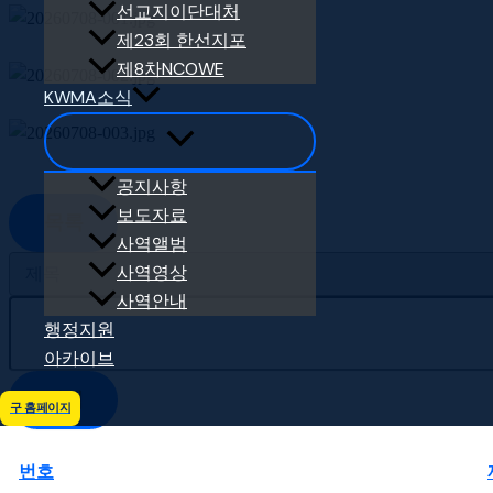
선교지이단대처
제23회 한선지포
제8차NCOWE
KWMA소식
공지사항
보도자료
목록
사역앨범
사역영상
사역안내
행정지원
아카이브
검색
구 홈페이지
번호