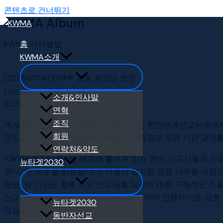
콘텐츠로 건너뛰기
KWMA Album
KWMA 사역앨범
홈
KWMA소개
[2026.07.08] KWMF 공동 회장단 방문
kwmawp
조회수
44
소개&인사말
2026-07-08 21:57
연혁
조직
세계 한인선교사들의 대표적 연합기구인 한인세계선교사회
(K
회원
인도
))
이
KWMA
를 방문해 강대흥 사무총장과 오랜 시간 교제를
연락처&약도
KWMF
회장단은
“
전 세계에 흩어져 있는 한인 선교사들과 긴
뉴타겟2030
겠다
.”
는 포부를 밝혔습니다
.
아울러 철저한 현장 사역을 바탕
한편
,
양 기관은 향후 주요 선교대회 일정에 대한 구체적인 조
선교전략회의
)’
대회가 마무리된 이후 연이어 진행하기로 상호
뉴타겟2030
였습니다
.
동반자선교