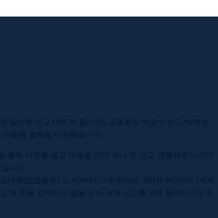
Korean
장 장순현 선교사
(PCK·
필리핀
),
공동회장 박광수 선교사
(
예성
·
의 긴밀한 협력을 다짐했습니다
.
을 통해 서로를 품고 마음을 모아 하나 된 선교 공동체로 나아가
였습니다
.
선교대회
(
입법총회
)’
는
KWMA
가 주최하는
‘
제
9
차
NCOWE (
세계
선교
’
에 뜻을 같이하고 힘을 모아 세계 선교를 위해 동역하기로 하