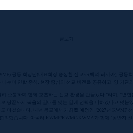
글보기
WMF)
공동 회장단
(
대표회장 송상천 선교사
(
백석
·
러시아
),
공동회
 나누며 연합 중심
,
현장 중심의 선교 비전을 공유하고
,
양 기관
밀히 소통하며 함께 호흡하는 선교 환경을 만들겠다
.”
라며
, “
연합
으로 땅끝까지 복음의 열매를 맺는 일에 전력을 다하겠다고 덧붙
율도 마쳤습니다
.
내년 몽골에서 개최될 예정인
‘2027
년
KWMF
 합의했습니다
.
아울러
KWMF/KWMC/KWMA
가 함께
‘
동반자 