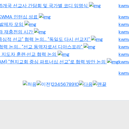
시아 5개국 선교사 간담회 및 국가별 코디 임명식
kwm
학생 KWMA 인턴십 성료
kwm
문 발제자 모임
kwm
 쉼과 재충전의 시간
kwm
 "다중심적 선교" 협력 논의... "독일도 다시 선교지"
kwm
교 협력 논의... "선교 동역자로서 디아스포라"
kwm
과 이주민 지도자 훈련·선교 협력 논의
kwm
sion, AM) "현지교회 중심 파트너십 선교"로 협력 방안 논의
kwm
kwm
1
2
3
4
5
6
7
8
9
10